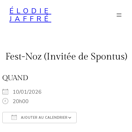
Aller
ÉLODIE
au
JAFFRÉ
contenu
Fest-Noz (Invitée de Spontus)
QUAND
10/01/2026
20h00
AJOUTER AU CALENDRIER
Télécharger ICS
Calendrier Google