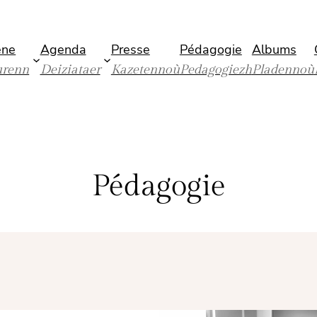
ène
Agenda
Presse
Pédagogie
Albums
urenn
Deiziataer
Kazetennoù
Pedagogiezh
Pladennoù
Pédagogie