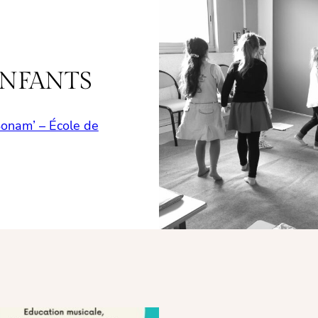
ENFANTS
 Sonam’ – École de