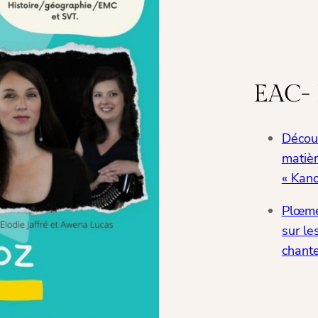
EAC-
Découv
matièr
« Kano
Plœmeu
sur le
chante