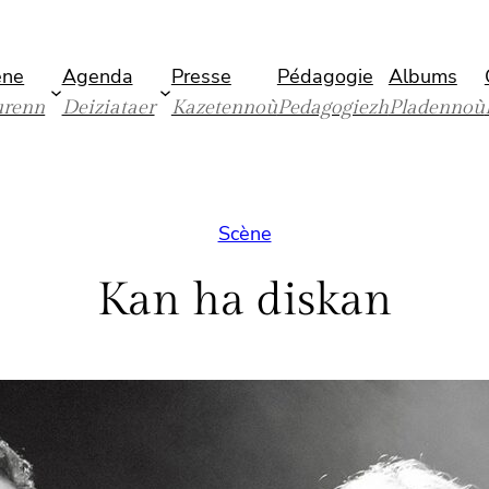
ène
Agenda
Presse
Pédagogie
Albums
urenn
Deiziataer
Kazetennoù
Pedagogiezh
Pladennoù
Scène
Kan ha diskan